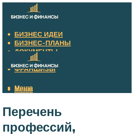
БИЗНЕС ИДЕИ
БИЗНЕС-ПЛАНЫ
ДОКУМЕНТЫ
НАЛОГИ
ФРАНШИЗЫ
Меню
Меню
Перечень
профессий,