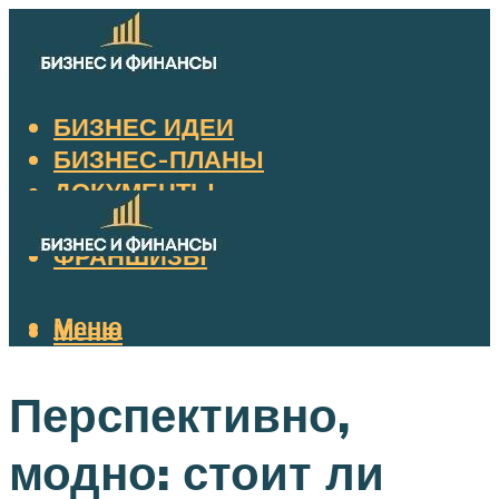
БИЗНЕС ИДЕИ
БИЗНЕС-ПЛАНЫ
ДОКУМЕНТЫ
НАЛОГИ
ФРАНШИЗЫ
Меню
Меню
Перспективно,
модно: стоит ли