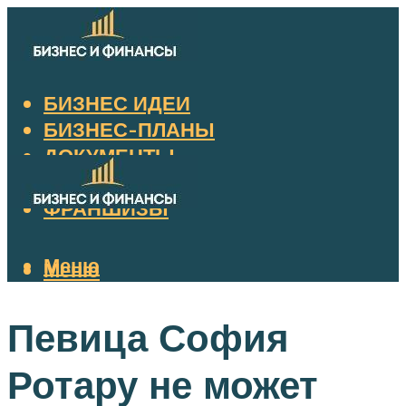
БИЗНЕС ИДЕИ
БИЗНЕС-ПЛАНЫ
ДОКУМЕНТЫ
НАЛОГИ
ФРАНШИЗЫ
Меню
Меню
Певица София
Ротару не может