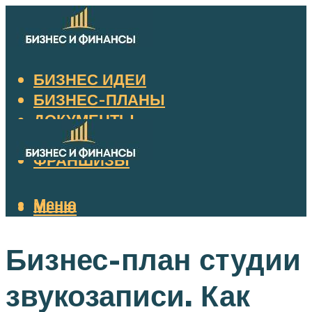
БИЗНЕС ИДЕИ
БИЗНЕС-ПЛАНЫ
ДОКУМЕНТЫ
НАЛОГИ
ФРАНШИЗЫ
Меню
Меню
Бизнес-план студии
звукозаписи. Как