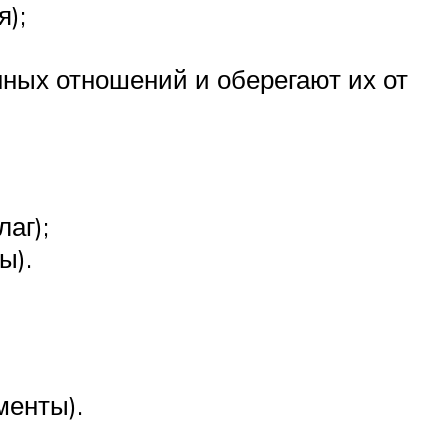
);
ных отношений и оберегают их от
аг);
ы).
менты).