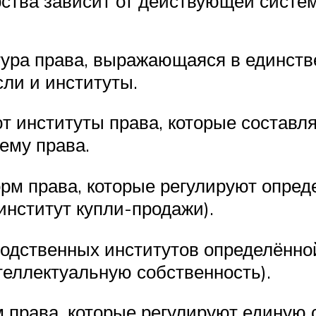
рства зависит от действующей систе
ура права, выражающаяся в единстве
ли и институты.
т институты права, которые составля
ему права.
орм права, которые регулируют опре
институт купли-продажи).
родственных институтов определённо
теллектуальную собственность).
м права, которые регулируют единую