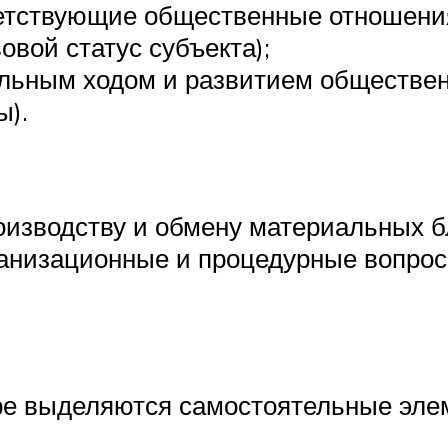
ветствующие общественные отношения
вой статус субъекта);
альным ходом и развитием обществен
ы).
изводству и обмену материальных бл
анизационные и процедурные вопрос
ре выделяются самостоятельные эле