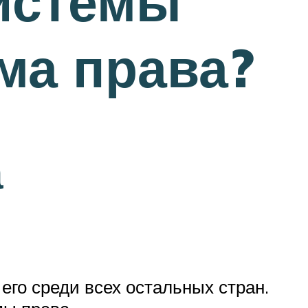
системы
ема права?
а
го среди всех остальных стран.