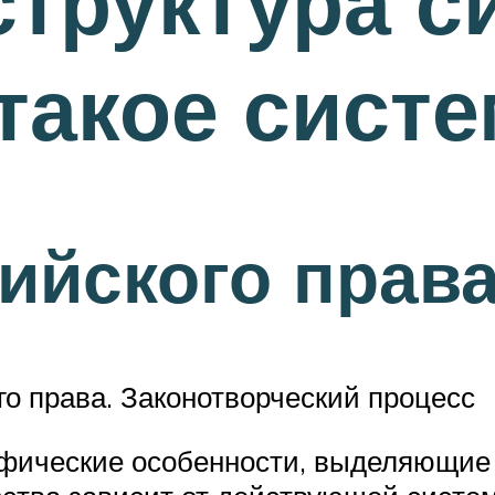
структура 
 такое сист
ийского прав
го права. Законотворческий процесс
фические особенности, выделяющие е