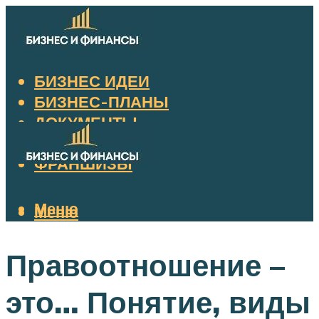
БИЗНЕС ИДЕИ
БИЗНЕС-ПЛАНЫ
ДОКУМЕНТЫ
НАЛОГИ
ФРАНШИЗЫ
Меню
Меню
Правоотношение –
это… Понятие, виды