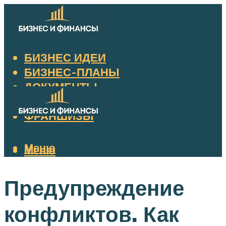
БИЗНЕС ИДЕИ
БИЗНЕС-ПЛАНЫ
ДОКУМЕНТЫ
НАЛОГИ
ФРАНШИЗЫ
Меню
Меню
Предупреждение
конфликтов. Как