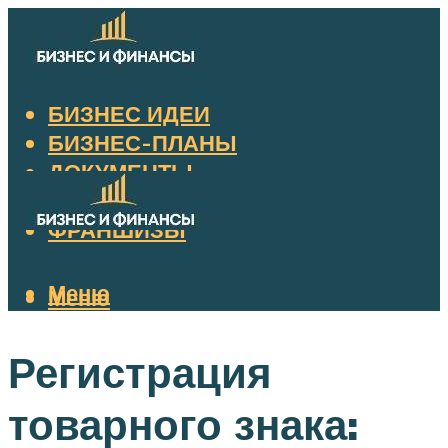
БИЗНЕС ИДЕИ
БИЗНЕС-ПЛАНЫ
ДОКУМЕНТЫ
НАЛОГИ
ФРАНШИЗЫ
Меню
Меню
Регистрация
товарного знака: