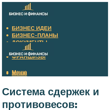
БИЗНЕС ИДЕИ
БИЗНЕС-ПЛАНЫ
ДОКУМЕНТЫ
НАЛОГИ
ФРАНШИЗЫ
Меню
Меню
Система сдержек и
противовесов: