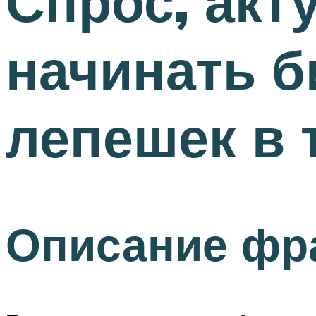
Спрос, акт
начинать б
лепешек в
Описание ф