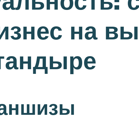
уальность: 
изнес на в
 тандыре
раншизы