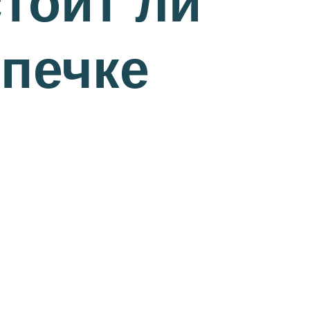
стоит ли
ыпечке