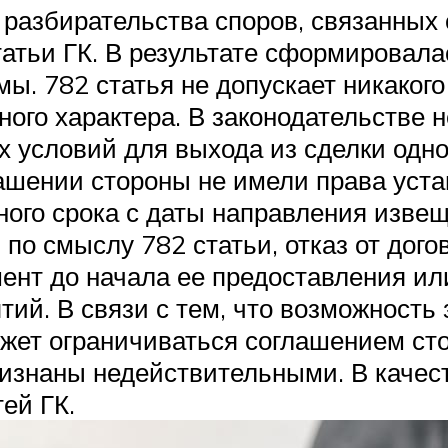
 разбирательства споров, связанных
атьи ГК. В результате сформировала
ы. 782 статья не допускает никакого
ного характера. В законодательстве 
условий для выхода из сделки одног
лашении стороны не имели права уст
ного срока с даты направления изве
 по смыслу 782 статьи, отказ от дого
ент до начала ее предоставления ил
ий. В связи с тем, что возможность 
ожет ограничиваться соглашением сто
ризнаны недействительными. В качес
ей ГК.