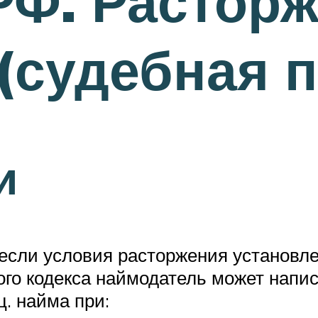
 РФ. Растор
(судебная п
и
 если условия расторжения установл
ного кодекса наймодатель может напи
. найма при: