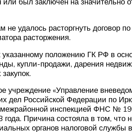
 или был заключен на значительно о
ам не удалось расторгнуть договор п
атора расторжения.
 указанному положению ГК РФ в осн
енды, купли-продажи, дарения недви
 закупок.
ное учреждение «Управление вневедо
х дел Российской Федерации по Ирку
с межрайонной инспекцией ФНС № 19 
 года. Причина состояла в том, что 
альных органов налоговой службы в