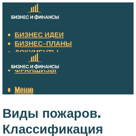
БИЗНЕС ИДЕИ
БИЗНЕС-ПЛАНЫ
ДОКУМЕНТЫ
НАЛОГИ
ФРАНШИЗЫ
Меню
Меню
Виды пожаров.
Классификация