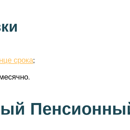
вки
нце срока
;
месячно.
ный Пенсионны