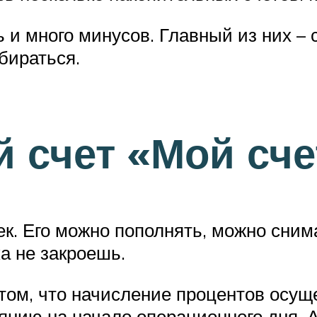
ть и много минусов. Главный из них 
бираться.
 счет «Мой сче
к. Его можно пополнять, можно снимат
а не закроешь.
 том, что начисление процентов осущ
янию на начало операционного дня. 