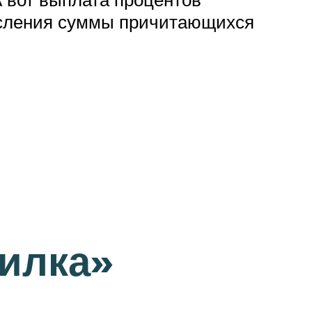
исления суммы причитающихся
илка»