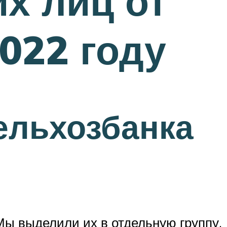
х лиц от
022 году
ельхозбанка
Мы выделили их в отдельную группу.