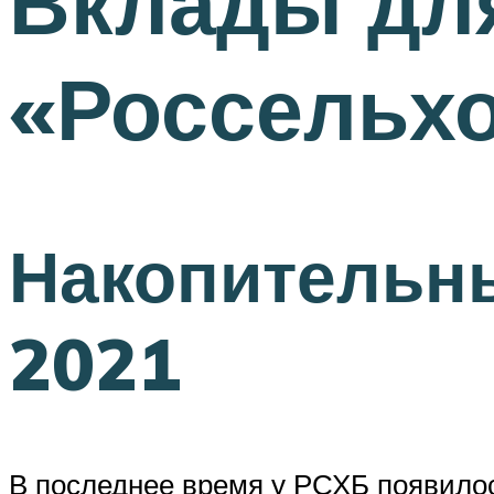
Вклады для
«Россельхо
Накопительны
2021
В последнее время у РСХБ появилос