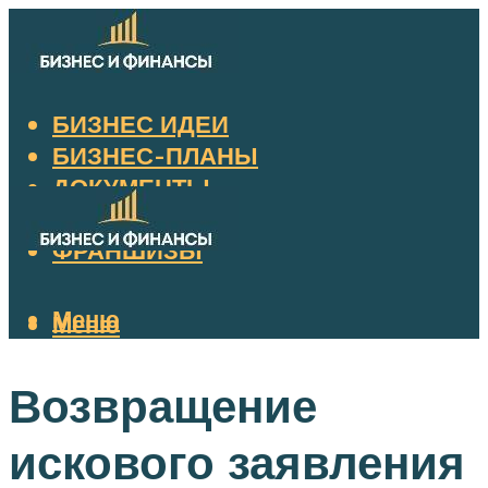
БИЗНЕС ИДЕИ
БИЗНЕС-ПЛАНЫ
ДОКУМЕНТЫ
НАЛОГИ
ФРАНШИЗЫ
Меню
Меню
Возвращение
искового заявления