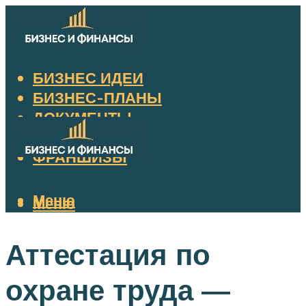
БИЗНЕС ИДЕИ
БИЗНЕС-ПЛАНЫ
ДОКУМЕНТЫ
НАЛОГИ
ФРАНШИЗЫ
Меню
Меню
Аттестация по
охране труда —