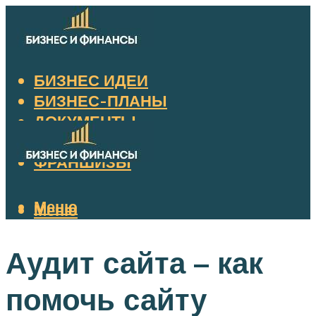
БИЗНЕС ИДЕИ
БИЗНЕС-ПЛАНЫ
ДОКУМЕНТЫ
НАЛОГИ
ФРАНШИЗЫ
Меню
Меню
Аудит сайта – как
помочь сайту