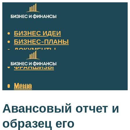
БИЗНЕС ИДЕИ
БИЗНЕС-ПЛАНЫ
ДОКУМЕНТЫ
НАЛОГИ
ФРАНШИЗЫ
Меню
Меню
Авансовый отчет и
образец его