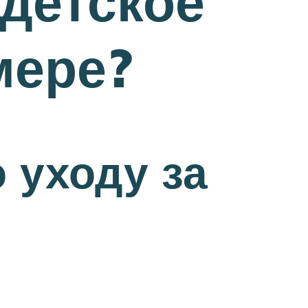
 детское
мере?
 уходу за