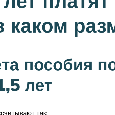
 лет платят
в каком раз
та пособия по
,5 лет
считывают так: