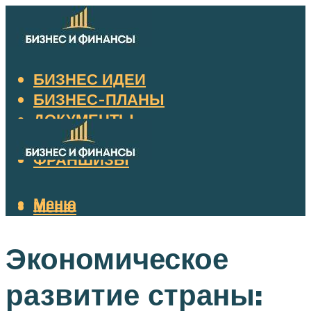
БИЗНЕС ИДЕИ
БИЗНЕС-ПЛАНЫ
ДОКУМЕНТЫ
НАЛОГИ
ФРАНШИЗЫ
Меню
Меню
Экономическое
развитие страны: