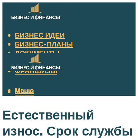
БИЗНЕС ИДЕИ
БИЗНЕС-ПЛАНЫ
ДОКУМЕНТЫ
НАЛОГИ
ФРАНШИЗЫ
Меню
Меню
Естественный
износ. Срок службы