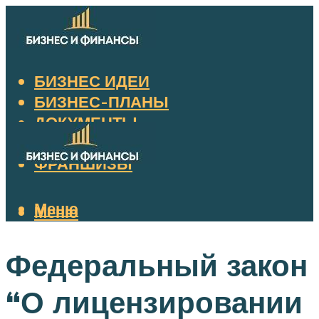
БИЗНЕС ИДЕИ
БИЗНЕС-ПЛАНЫ
ДОКУМЕНТЫ
НАЛОГИ
ФРАНШИЗЫ
Меню
Меню
Федеральный закон
“О лицензировании