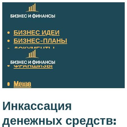
БИЗНЕС ИДЕИ
БИЗНЕС-ПЛАНЫ
ДОКУМЕНТЫ
НАЛОГИ
ФРАНШИЗЫ
Меню
Меню
Инкассация
денежных средств: