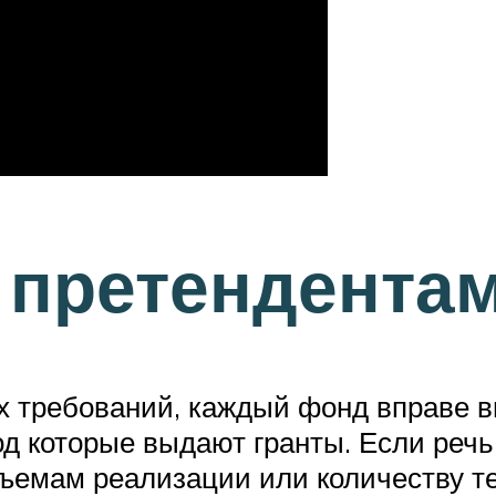
 претендента
х требований, каждый фонд вправе в
 под которые выдают гранты. Если реч
ъемам реализации или количеству те