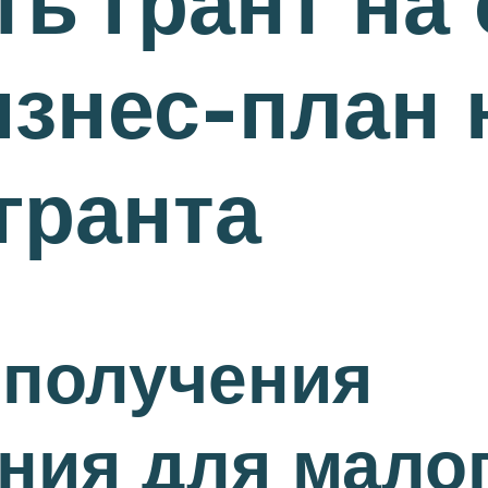
ть грант на
изнес-план 
гранта
 получения
ния для малог