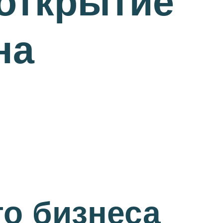
 открытие
на
о бизнеса