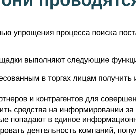
лью упрощения процесса поиска пост
ощадки выполняют следующие функц
есованным в торгах лицам получить
ртнеров и контрагентов для соверше
ить средства на информировании за с
ые попадают в единое информационн
овать деятельность компаний, популя