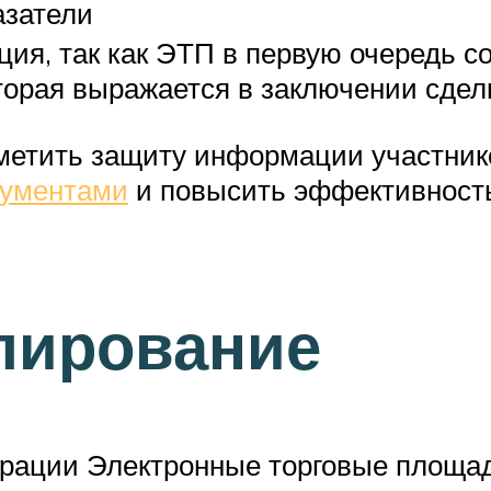
азатели
ция, так как ЭТП в первую очередь 
оторая выражается в заключении сдел
метить защиту информации участнико
кументами
и повысить эффективность 
лирование
рации Электронные торговые площад