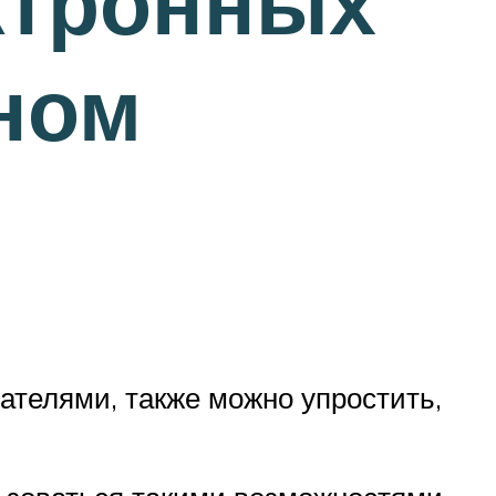
ектронных
жном
пателями, также можно упростить,