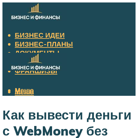
БИЗНЕС ИДЕИ
БИЗНЕС-ПЛАНЫ
ДОКУМЕНТЫ
НАЛОГИ
ФРАНШИЗЫ
Меню
Меню
Как вывести деньги
с WebMoney без