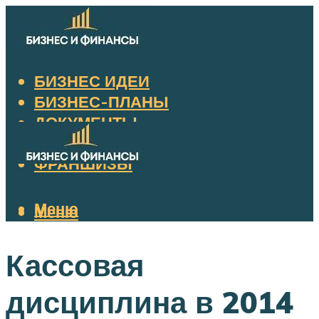
БИЗНЕС ИДЕИ
БИЗНЕС-ПЛАНЫ
ДОКУМЕНТЫ
НАЛОГИ
ФРАНШИЗЫ
Меню
Меню
Кассовая
дисциплина в 2014