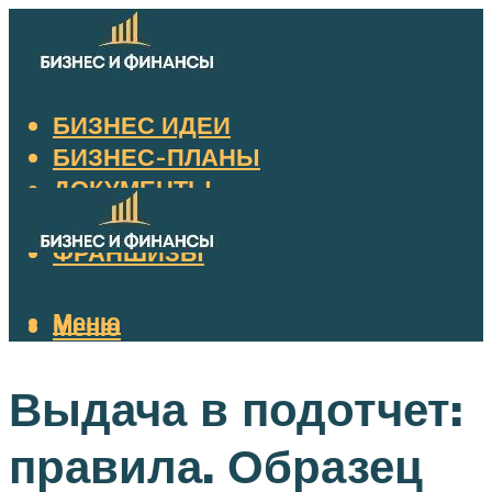
БИЗНЕС ИДЕИ
БИЗНЕС-ПЛАНЫ
ДОКУМЕНТЫ
НАЛОГИ
ФРАНШИЗЫ
Меню
Меню
Выдача в подотчет:
правила. Образец