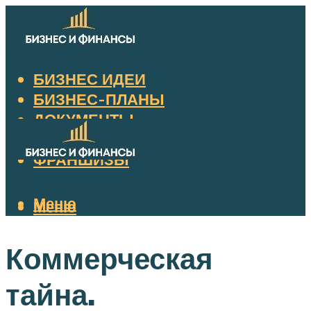
БИЗНЕС ИДЕИ
БИЗНЕС-ПЛАНЫ
ДОКУМЕНТЫ
НАЛОГИ
ФРАНШИЗЫ
Меню
Меню
Коммерческая
тайна.