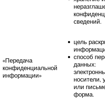
неразглаш
конфиденц
сведений.
цель раск
информаци
способ пе
«Передача
данных:
конфиденциальной
электронн
информации»
носители, 
или письм
форма.