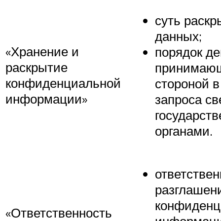
суть раскр
данных;
«Хранение и
порядок д
раскрытие
принимаю
конфиденциальной
стороной в
информации»
запроса с
государст
органами.
ответствен
разглашен
конфиденц
«Ответственность
информаци