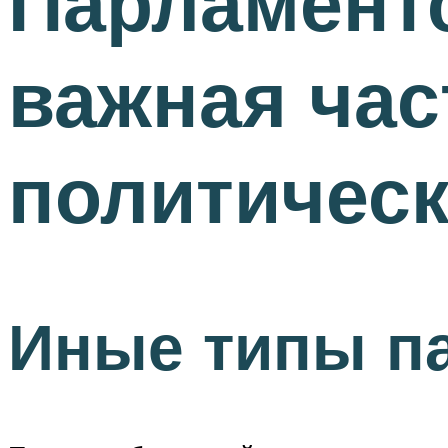
Парламентс
важная час
политическ
Иные типы п