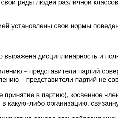
 свои ряды людей различной классо
тией установлены свои нормы поведе
бо выражена дисциплинарность и пол
млению – представители партий сов
лению – представители партий не с
 принятие в партию), косвенное чле
 в какую-либо организацию, связанну