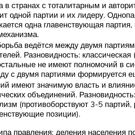
 в странах с тоталитарным и автори
т одной партии и их лидеру. Однопа
кается одна главенствующая партия, 
механизма.
борьба ведётся между двумя партиям
телей. Разновидность: классическая
остальные не имеют полномочий в си
яду с двумя партиями формируется е
ртий имеют значимую власть и влиян
ических объединений. Разновидность
зм (противоборствуют 3-5 партий, р
венствующие позиции).
типа правления; деления населения п