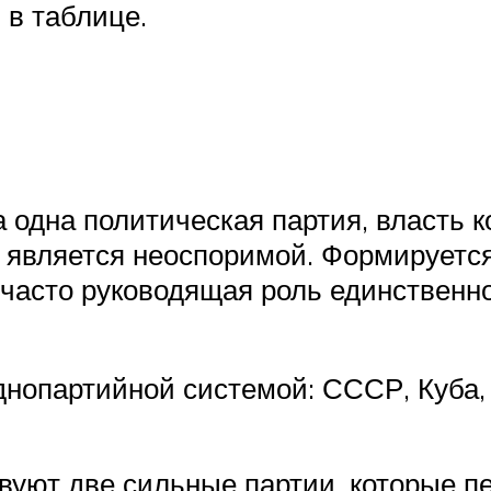
 в таблице.
 одна политическая партия, власть к
и является неоспоримой. Формируетс
 часто руководящая роль единственн
днопартийной системой: СССР, Куба,
уют две сильные партии, которые пе