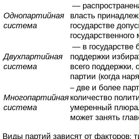
— распространена
Однопартийная
власть принадлежи
система
государстве допус
государственного 
— в государстве 
Двухпартийная
поддержки избира
система
всего поддержки, 
партии (когда нар
– две и более па
Многопартийная
количество полит
система
умеренный плюрали
может занять гла
Виды партий зависят от факторов: 