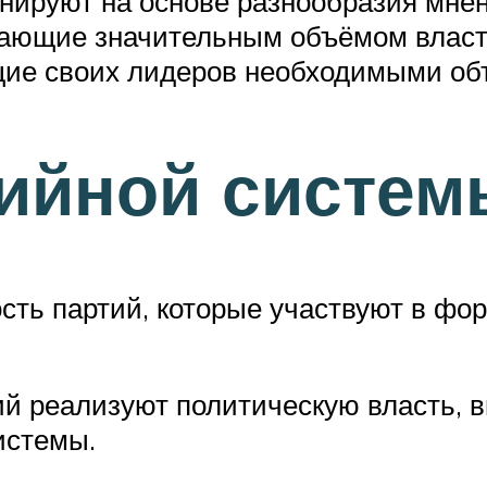
ируют на основе разнообразия мнен
дающие значительным объёмом власт
ие своих лидеров необходимыми объ
тийной систем
сть партий, которые участвуют в фо
ртий реализуют политическую власть,
истемы.