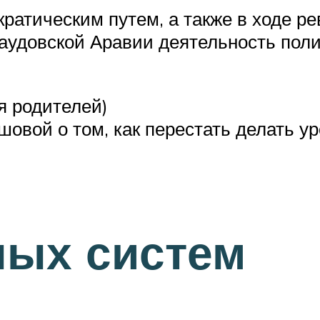
кратическим путем, а также в ходе р
 Саудовской Аравии деятельность по
я родителей)
овой о том, как перестать делать ур
ных систем