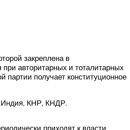
оторой закреплена в
я при авторитарных и тоталитарных
ой партии получает конституционное
 Индия, КНР, КНДР.
риодически приходят к власти,