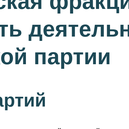
кая фракци
ть деятель
ой партии
артий