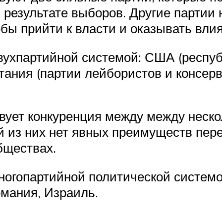
в результате выборов. Другие партии
бы прийти к власти и оказывать вли
вухпартийной системой: США (респуб
тания (партии лейбористов и консерв
вует конкуренция между между неск
й из них нет явных преимуществ пер
бществах.
ногопартийной политической системо
рмания, Израиль.