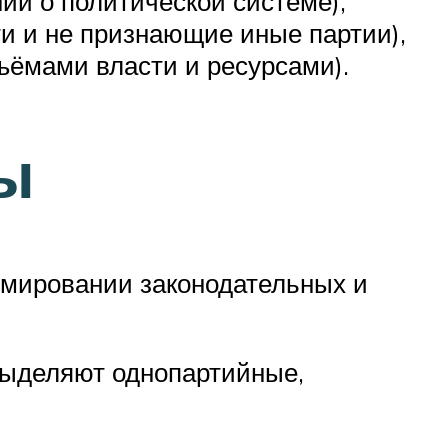
ий о политической системе),
и и не признающие иные партии),
ёмами власти и ресурсами).
ы
рмировании законодательных и
 выделяют однопартийные,