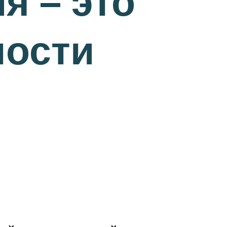
я – это
ности