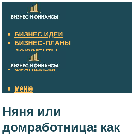
БИЗНЕС ИДЕИ
БИЗНЕС-ПЛАНЫ
ДОКУМЕНТЫ
НАЛОГИ
ФРАНШИЗЫ
Меню
Меню
Няня или
домработница: как