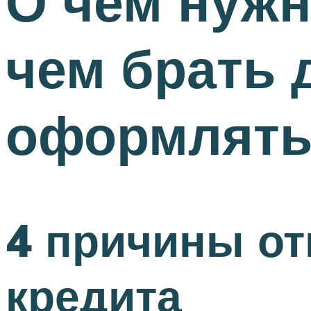
О чем нужн
чем брать 
оформлять
4 причины от
кредита