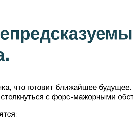
Непредсказуемы
а.
яка, что готовит ближайшее будущее.
ет столкнуться с форс-мажорными обс
ятся: