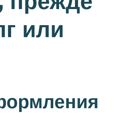
, прежде
лг или
оформления