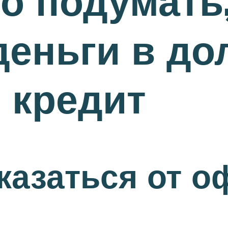
о подумать
деньги в до
 кредит
казаться от 