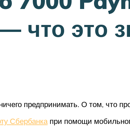
o 7000 Paym
— что это з
 ничего предпринимать. О том, что п
рту Сбербанка
при помощи мобильног