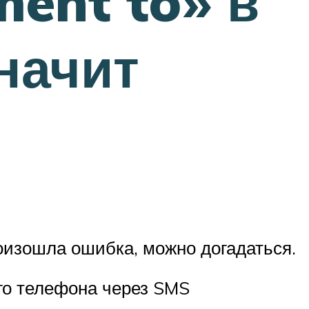
ent to» в
начит
роизошла ошибка, можно догадаться.
о телефона через SMS