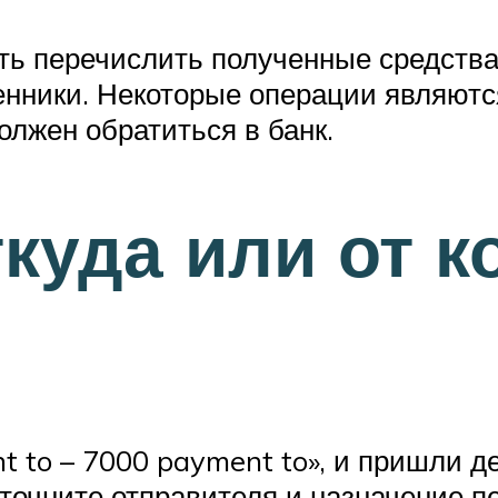
ть перечислить полученные средства
енники. Некоторые операции являютс
лжен обратиться в банк.
ткуда или от 
to – 7000 payment to», и пришли день
точните отправителя и назначение п