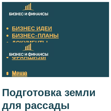
БИЗНЕС ИДЕИ
БИЗНЕС-ПЛАНЫ
ДОКУМЕНТЫ
НАЛОГИ
ФРАНШИЗЫ
Меню
Меню
Подготовка земли
для рассады