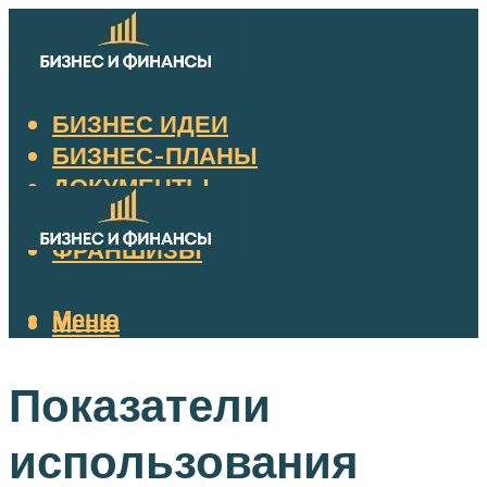
БИЗНЕС ИДЕИ
БИЗНЕС-ПЛАНЫ
ДОКУМЕНТЫ
НАЛОГИ
ФРАНШИЗЫ
Меню
Меню
Показатели
использования