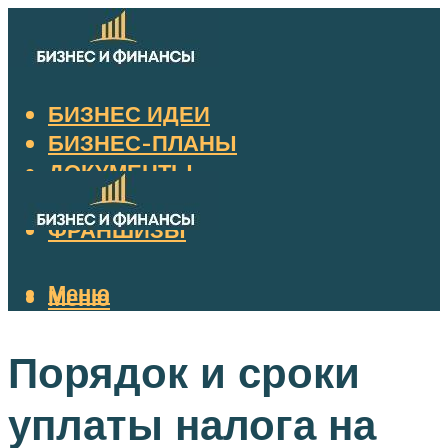
БИЗНЕС ИДЕИ
БИЗНЕС-ПЛАНЫ
ДОКУМЕНТЫ
НАЛОГИ
ФРАНШИЗЫ
Меню
Меню
Порядок и сроки
уплаты налога на