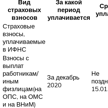
Вид
За какой
Ср
страховых
период
упл
взносов
уплачивается
Страховые
взносы,
уплачиваемые
в ИФНС
Взносы с
выплат
работникам/
Не
За декабрь
иным
поздн
2020
физлицам(на
15.01
ОПС, на ОМС
и на ВНиМ)