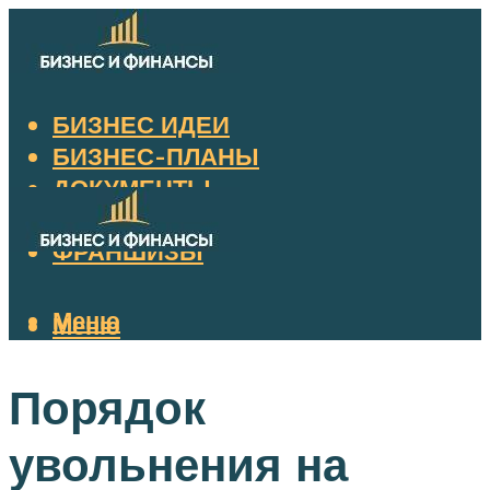
БИЗНЕС ИДЕИ
БИЗНЕС-ПЛАНЫ
ДОКУМЕНТЫ
НАЛОГИ
ФРАНШИЗЫ
Меню
Меню
Порядок
увольнения на