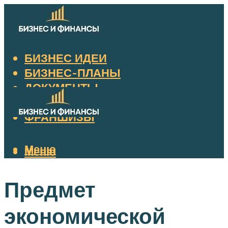
БИЗНЕС ИДЕИ
БИЗНЕС-ПЛАНЫ
ДОКУМЕНТЫ
НАЛОГИ
ФРАНШИЗЫ
Меню
Меню
Предмет
экономической