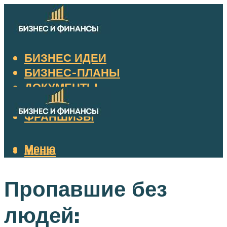
БИЗНЕС ИДЕИ
БИЗНЕС-ПЛАНЫ
ДОКУМЕНТЫ
НАЛОГИ
ФРАНШИЗЫ
Меню
Меню
Пропавшие без
людей: