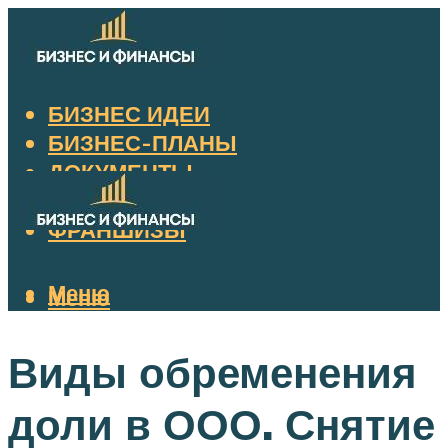
БИЗНЕС ИДЕИ
БИЗНЕС-ПЛАНЫ
ДОКУМЕНТЫ
НАЛОГИ
ФРАНШИЗЫ
Меню
Меню
Виды обременения
доли в ООО. Снятие