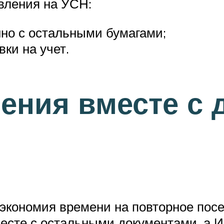
вления на УСН:
но с остальными бумагами;
вки на учет.
ения вместе с 
 экономия времени на повторное пос
есте с остальными документами, а И