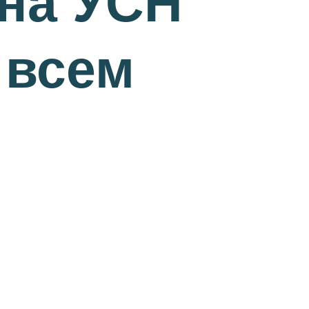
 на УСН
 всем