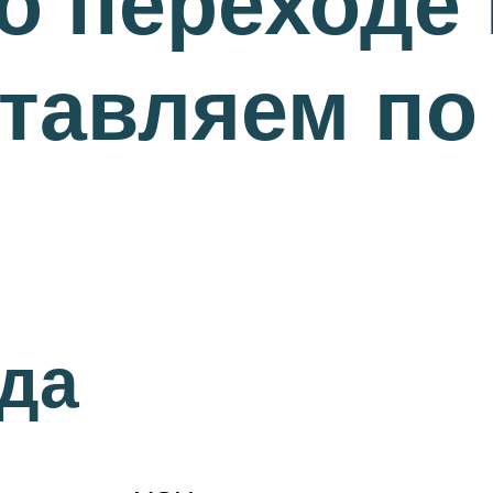
о переходе
тавляем по
да