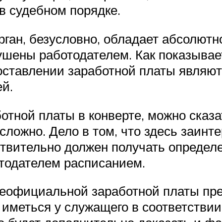
в судебном порядке.
ган, безусловно, обладает абсолютн
рушены работодателем. Как показывае
доставлении заработной платы являю
й.
отной платы в конверте, можно сказат
 сложно. Дело в том, что здесь заин
йствительно должен получать определ
тодателем расписанием.
 неофициальной заработной платы пре
н иметься у служащего в соответстви