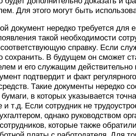
о будет дополнительно доказать и 
лем. Для этого могут быть использо
кой документ нередко требуется для 
появления такой необходимости сотру
ь соответствующую справку. Если сл
но сохранить. В будущем он сможет 
ателем и его служащим действительн
кумент подтвердит и факт регулярног
редств. Такие документы нередко со
бумаги, в которых указывается точн
 и т.д. Если сотрудник не трудоустр
ухгалтером, однако руководством ор
отрудников, которые также обратили
ботной платы с работодателя. Для т