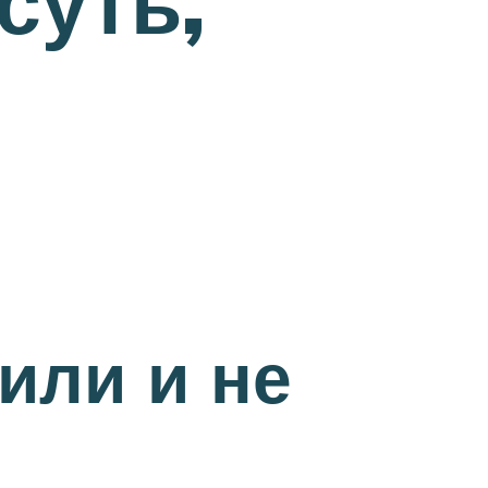
суть,
или и не