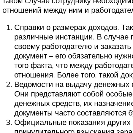
таком случае сотруднику необходим
отношений между ним и работодате
Справки о размерах доходов. Та
различные инстанции. В случае 
своему работодателю и заказат
документ – его обязательно нуж
того факта, что между работод
отношения. Более того, такой до
Ведомости на выдачу денежных с
Они представляют собой особые 
денежных средств, их назначение
документы часто составляются б
Официальные показания других с
принудительного взыскания зара