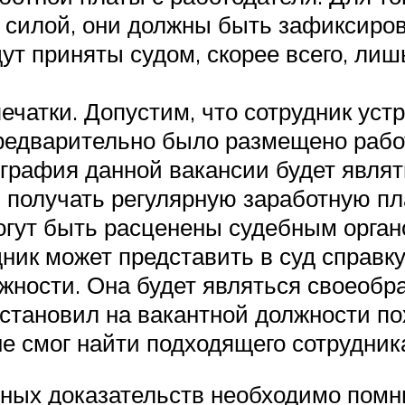
 силой, они должны быть зафиксиро
ут приняты судом, скорее всего, ли
чатки. Допустим, что сотрудник уст
редварительно было размещено рабо
ография данной вакансии будет явля
н получать регулярную заработную пл
гут быть расценены судебным орган
ник может представить в суд справку
жности. Она будет являться своеобр
 установил на вакантной должности п
е смог найти подходящего сотрудник
ных доказательств необходимо помни