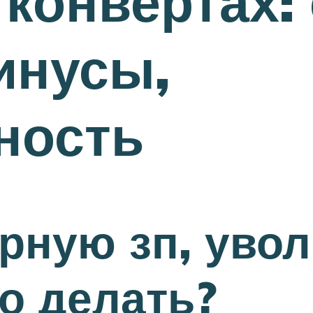
конвертах: 
инусы,
ность
рную зп, увол
то делать?