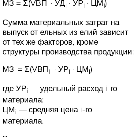
МЗ = Σ(VBП
· УД
· УР
· ЦМ
)
i
i
i
i
Сумма материальных затрат на
выпуск от ельных из елий зависит
от тех же факторов, кроме
структуры производства продукции:
МЗ
= Σ(VВП
· УР
· ЦМ
)
i
i
i
i
где УР
— удельный расход i-го
i
материала;
ЦМ
— средняя цена i-го
i
материала.