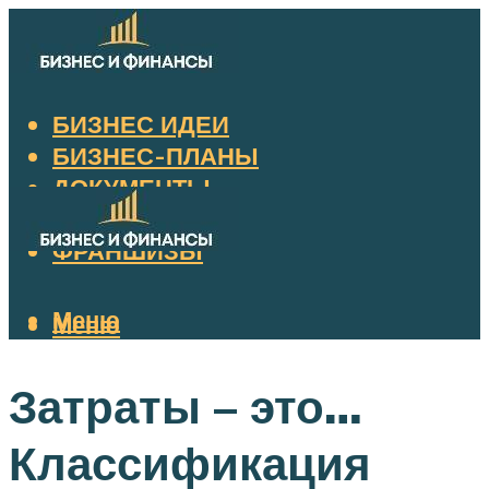
БИЗНЕС ИДЕИ
БИЗНЕС-ПЛАНЫ
ДОКУМЕНТЫ
НАЛОГИ
ФРАНШИЗЫ
Меню
Меню
Затраты – это…
Классификация