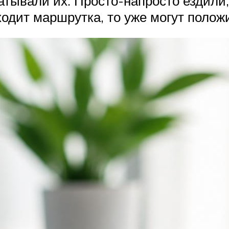
тывали их. Просто-напросто ездили,
оходит маршрутка, то уже могут полож