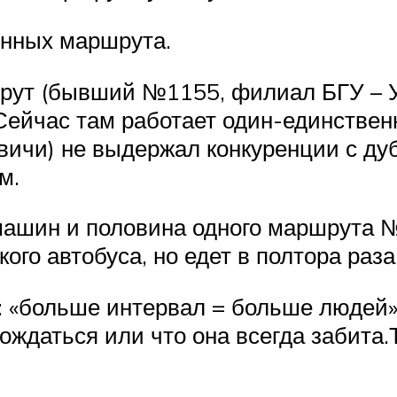
енных маршрута.
ут (бывший №1155, филиал БГУ – Ур
Сейчас там работает один-единстве
вичи) не выдержал конкуренции с д
м.
машин и половина одного маршрута №1
ого автобуса, но едет в полтора раза
 «больше интервал = больше людей».
ждаться или что она всегда забита.Т