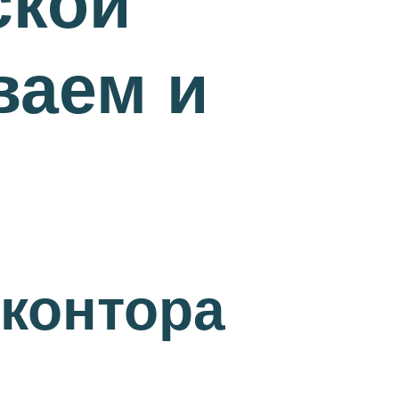
ской
ваем и
 контора