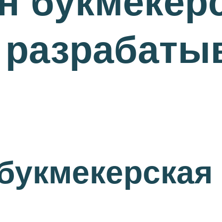
н букмекер
 разрабаты
 букмекерская