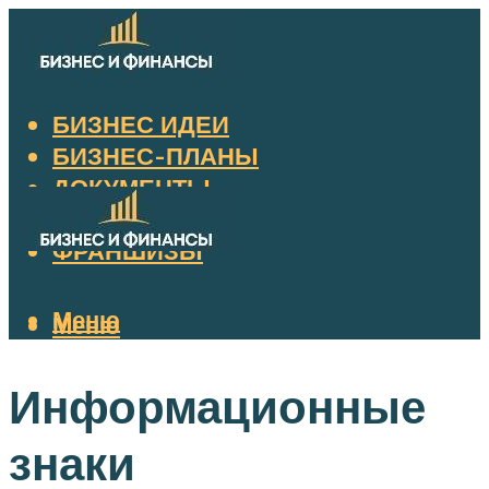
БИЗНЕС ИДЕИ
БИЗНЕС-ПЛАНЫ
ДОКУМЕНТЫ
НАЛОГИ
ФРАНШИЗЫ
Меню
Меню
Информационные
знаки