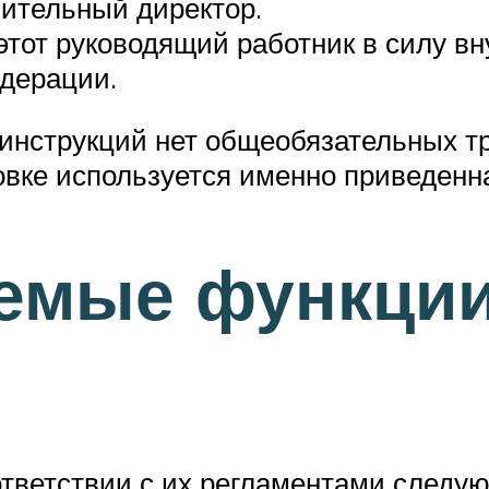
ительный директор.
этот руководящий работник в силу в
едерации.
инструкций нет общеобязательных тр
овке используется именно приведенн
яемые функци
ответствии с их регламентами следу