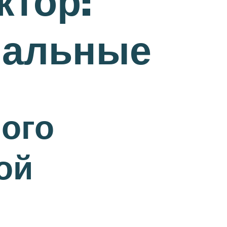
ктор:
нальные
ого
ой