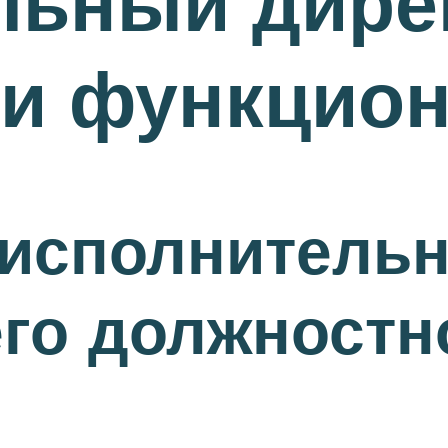
льный дире
ти функцио
 исполнительн
его должностн