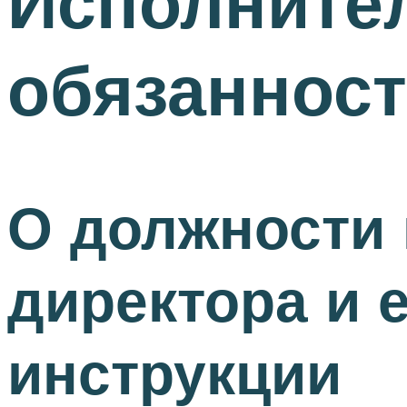
Исполните
обязаннос
О должности
директора и 
инструкции