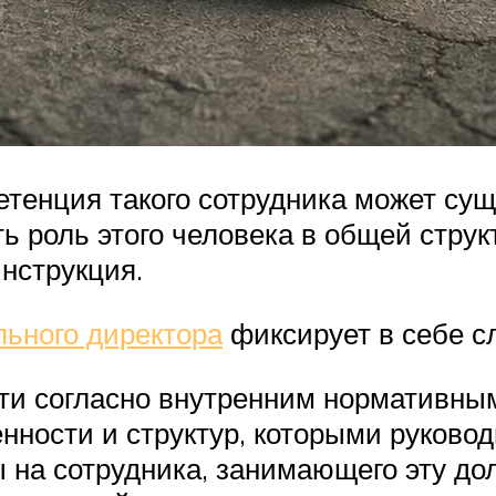
етенция такого сотрудника может су
ь роль этого человека в общей стру
нструкция.
льного директора
фиксирует в себе 
и согласно внутренним нормативным 
нности и структур, которыми руково
 на сотрудника, занимающего эту до