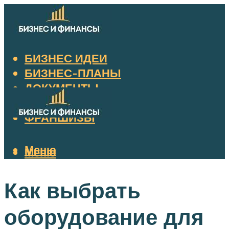
БИЗНЕС ИДЕИ
БИЗНЕС-ПЛАНЫ
ДОКУМЕНТЫ
НАЛОГИ
ФРАНШИЗЫ
Меню
Меню
Как выбрать
оборудование для