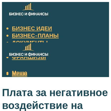
БИЗНЕС ИДЕИ
БИЗНЕС-ПЛАНЫ
ДОКУМЕНТЫ
НАЛОГИ
ФРАНШИЗЫ
Меню
Меню
Плата за негативное
воздействие на