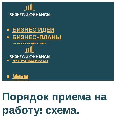
БИЗНЕС ИДЕИ
БИЗНЕС-ПЛАНЫ
ДОКУМЕНТЫ
НАЛОГИ
ФРАНШИЗЫ
Меню
Меню
Порядок приема на
работу: схема.