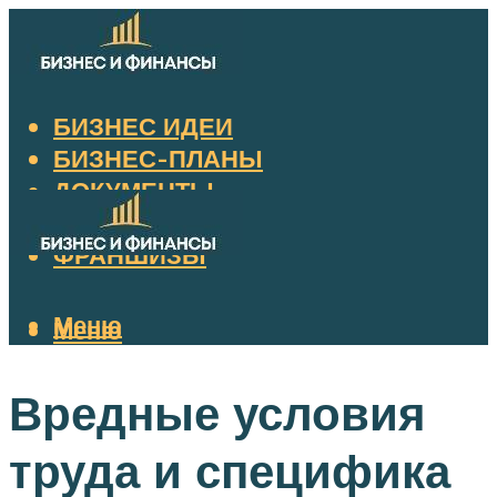
БИЗНЕС ИДЕИ
БИЗНЕС-ПЛАНЫ
ДОКУМЕНТЫ
НАЛОГИ
ФРАНШИЗЫ
Меню
Меню
Вредные условия
труда и специфика